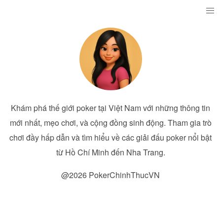
Khám phá thế giới poker tại Việt Nam với những thông tin
mới nhất, mẹo chơi, và cộng đồng sinh động. Tham gia trò
chơi đầy hấp dẫn và tìm hiểu về các giải đấu poker nổi bật
từ Hồ Chí Minh đến Nha Trang.
@2026 PokerChinhThucVN