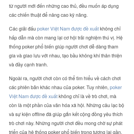
từ người mới đến những cao thủ, đều muốn áp dụng
các chiến thuật để nâng cao kỹ năng.
Các giải đấu
poker Việt Nam được đề xuất
không chỉ
hấp dẫn mà còn mang lại cơ hội trải nghiệm thú vị. Hệ
thống poker phổ biến giúp người chơi dễ dàng tham
gia và giao lưu với nhau, tạo bầu không khí thân thiện
và đầy cạnh tranh.
Ngoài ra, người chơi còn có thể tìm hiểu về cách chơi
các phiên bản khác nhau của poker. Tuy nhiên,
poker
Việt Nam được đề xuất
không chỉ là về trò chơi, mà
còn là một phần của văn hóa xã hội. Những câu lạc bộ
và sự kiện offline đã giúp gắn kết cộng đồng yêu thích
trò chơi này. Những người chơi đều mong chờ sự phát
triển của hệ thống poker phổ biến trong tương lai gần.