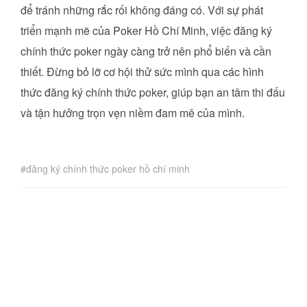
để tránh những rắc rối không đáng có. Với sự phát
triển mạnh mẽ của Poker Hồ Chí Minh, việc đăng ký
chính thức poker ngày càng trở nên phổ biến và cần
thiết. Đừng bỏ lỡ cơ hội thử sức mình qua các hình
thức đăng ký chính thức poker, giúp bạn an tâm thi đấu
và tận hưởng trọn vẹn niềm đam mê của mình.
đăng ký chính thức poker hồ chí minh