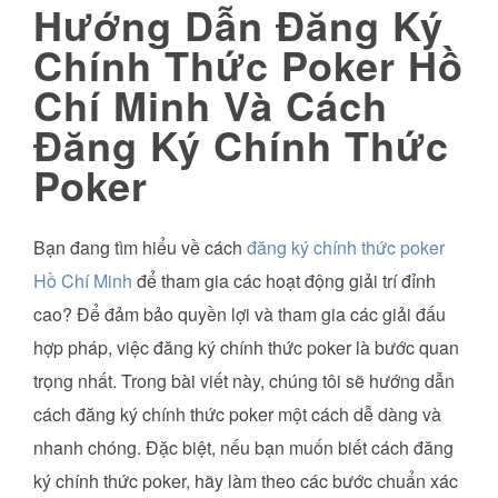
Hướng Dẫn Đăng Ký
Chính Thức Poker Hồ
Chí Minh Và Cách
Đăng Ký Chính Thức
Poker
Bạn đang tìm hiểu về cách
đăng ký chính thức poker
Hồ Chí Minh
để tham gia các hoạt động giải trí đỉnh
cao? Để đảm bảo quyền lợi và tham gia các giải đấu
hợp pháp, việc đăng ký chính thức poker là bước quan
trọng nhất. Trong bài viết này, chúng tôi sẽ hướng dẫn
cách đăng ký chính thức poker một cách dễ dàng và
nhanh chóng. Đặc biệt, nếu bạn muốn biết cách đăng
ký chính thức poker, hãy làm theo các bước chuẩn xác