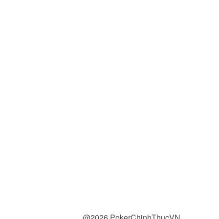
@2026 PokerChinhThucVN