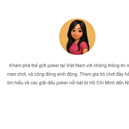
Khám phá thế giới poker tại Việt Nam với những thông tin m
mẹo chơi, và cộng đồng sinh động. Tham gia trò chơi đầy h
tìm hiểu về các giải đấu poker nổi bật từ Hồ Chí Minh đến 