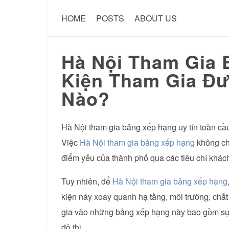
HOME
POSTS
ABOUT US
Hà Nội Tham Gia 
Kiện Tham Gia Đư
Nào?
Hà Nội tham gia bảng xếp hạng uy tín toàn cầu 
Việc
Hà Nội tham gia bảng xếp hạng
không ch
điểm yếu của thành phố qua các tiêu chí khác
Tuy nhiên, để
Hà Nội tham gia bảng xếp hạng
kiện này xoay quanh hạ tầng, môi trường, chất
gia vào những bảng xếp hạng này bao gồm sự p
đô thị.